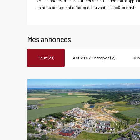
Vous disposez d'un droit d'accès, de rectification, d’opposi
en nous contactant à l’adresse suivante : dpo@tercim.fr
Mes annonces
Tout (31)
Activité / Entrepôt (2)
Bur
0
EPRON
Local
Acheter
Local
commercial
commerci