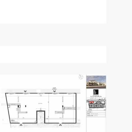
SAINT-
BONNET-
DE-
MURE