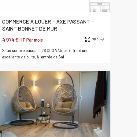
COMMERCE A LOUER – AXE PASSANT –
SAINT BONNET DE MUR
4 974 €
2
HT Par mois
254 m
Fleury-
Situé sur axe passant (26 000 V/Jour) offrant une
sur-
excellente visibilité, à l’entrée de Sai
...
Orne