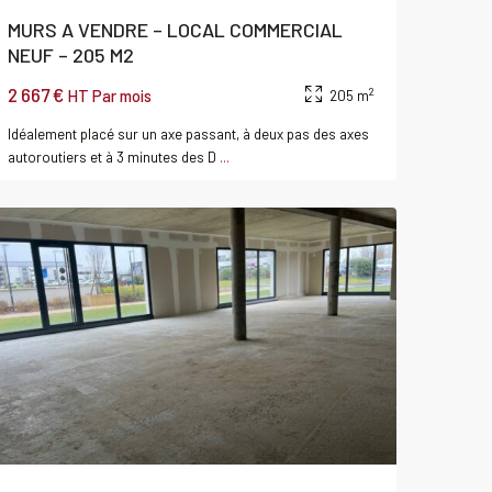
MURS A VENDRE – LOCAL COMMERCIAL
NEUF – 205 M2
2 667 €
2
HT Par mois
205 m
Idéalement placé sur un axe passant, à deux pas des axes
SAINT
autoroutiers et à 3 minutes des D
...
CONTEST