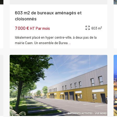
603 m2 de bureaux aménagés et
cloisonnés
7 000 €
2
HT Par mois
603 m
Fleury-
Idéalement placé en hyper centre-ville, à deux pas de la
sur-
mairie Caen. Un ensemble de Burea
...
0
Orne
0
 /
Louer
Local
ôt
commercial