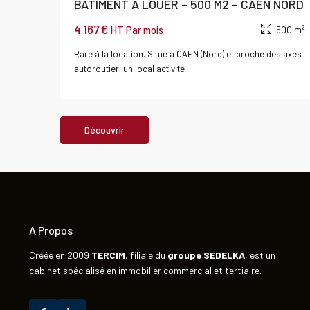
BATIMENT A LOUER – 500 M2 – CAEN NORD
4 167 €
2
HT Par mois
500 m
Rare à la location. Situé à CAEN (Nord) et proche des axes
autoroutier, un local activité
...
A Propos
Créée en 2009
TERCIM
, filiale du
groupe
SEDELKA
, est un
cabinet spécialisé en immobilier commercial et tertiaire.