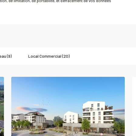
tion, de limitation, de portabilité, et d’effacement de vos données
eau (9)
Local Commercial (20)
0
IFS
0
Louer
Local
al
commercial