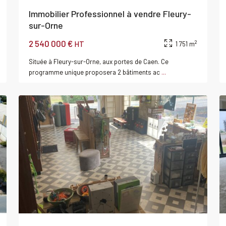
Immobilier Professionnel à vendre Fleury-
sur-Orne
2 540 000 €
2
HT
1 751 m
Située à Fleury-sur-Orne, aux portes de Caen. Ce
programme unique proposera 2 bâtiments ac
...
0
CAEN
0
Louer
Local
al
commercial