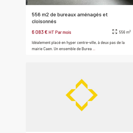
556 m2 de bureaux aménagés et
cloisonnés
6 083 €
2
HT Par mois
556 m
Idéalement placé en hyper centre-ville, à deux pas de la
mairie Caen. Un ensemble de Burea
...
0
CAEN
r
Bureau
Acheter
Activité
Entrep