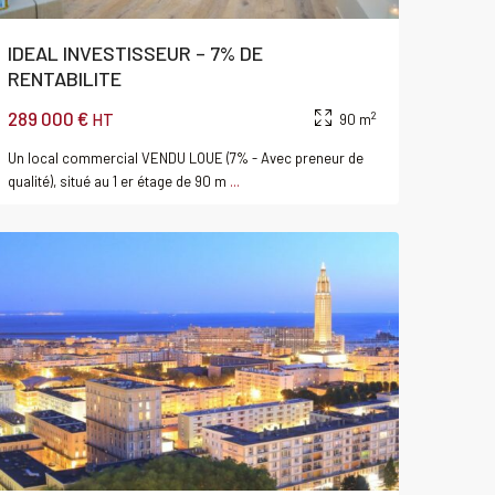
IDEAL INVESTISSEUR – 7% DE
RENTABILITE
289 000 €
2
HT
90 m
Un local commercial VENDU LOUE (7% - Avec preneur de
Le
qualité), situé au 1 er étage de 90 m
...
Havre