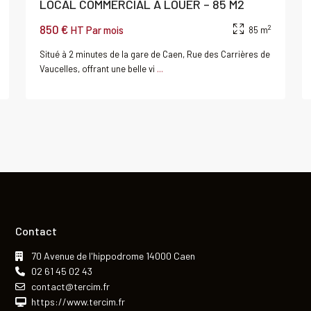
LOCAL COMMERCIAL A LOUER – 85 M2
850 €
2
HT Par mois
85 m
Situé à 2 minutes de la gare de Caen, Rue des Carrières de
Vaucelles, offrant une belle vi
...
Contact
70 Avenue de l'hippodrome 14000 Caen
02 61 45 02 43
contact@tercim.fr
https://www.tercim.fr