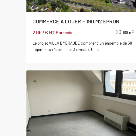
COMMERCE A LOUER – 190 M2 EPRON
2 667 €
2
HT Par mois
189 m
Le projet VILLA EMERAUDE comprend un ensemble de 38
logements répartis sur 3 niveaux. Un c
...
0
CAEN
r
Bureau
Louer
Bure