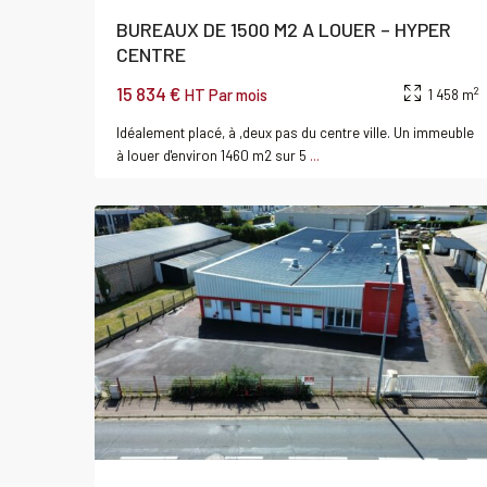
BUREAUX DE 1500 M2 A LOUER – HYPER
CENTRE
15 834 €
2
HT Par mois
1 458 m
Idéalement placé, à ,deux pas du centre ville. Un immeuble
à louer d'environ 1460 m2 sur 5
...
0
CAEN
Local
Louer
Local
commercial
commerci