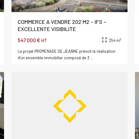
COMMERCE A VENDRE 202 M2 – IFS –
EXCELLENTE VISIBILITE
547 000 €
2
HT
254 m
Le projet PROMENADE DE JEANNE prévoit la réalisation
d’un ensemble immobilier composé de 3
...
0
CAEN
0
au
Acheter
Local
commercial