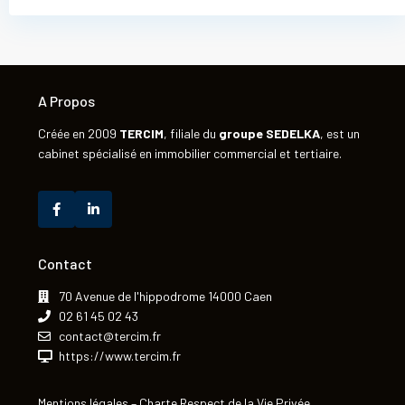
A Propos
Créée en 2009
TERCIM
, filiale du
groupe
SEDELKA
, est un
cabinet spécialisé en immobilier commercial et tertiaire.
Contact
70 Avenue de l'hippodrome 14000 Caen
02 61 45 02 43
contact@tercim.fr
https://www.tercim.fr
Mentions légales
–
Charte Respect de la Vie Privée