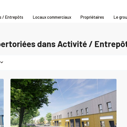
s / Entrepôts
Locaux commerciaux
Propriétaires
Le gro
rtoriées dans Activité / Entrepô
Fleury-
sur-
0
Orne
 /
ôt