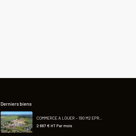
Derniers biens
COMMERCE A LOUER – 190 M2 EPR...
2 667 €
HT Par mois