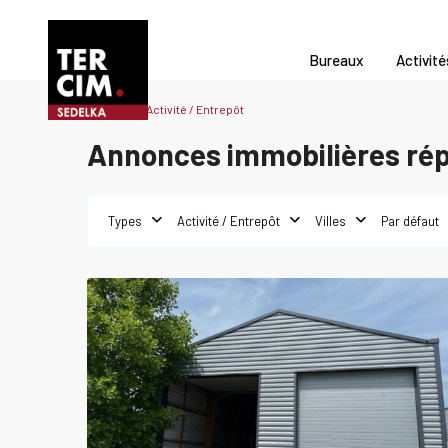
Bureaux
Activité
Accueil
Activité / Entrepôt
Annonces immobilières répe
Types
Activité / Entrepôt
Villes
Par défaut
0
CAEN
Activité /
Acheter
Activité
Entrepôt
Entrep