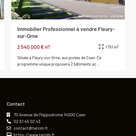
Immobilier Professionnel à vendre Fleury-
sur-Orne
2 540 000 €
2
HT
1 751 m
Située à Fleury-sur-Orne, aux portes de Caen. Ce
programme unique proposera 2 bâtiments ac
...
Contact
70 Avenue de l'hippodrome 14000 Caen
02 61 45 02 43
contact@tercim.fr
https://www.tercim.fr