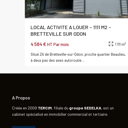
LOCAL ACTIVITE A LOUER – 1111 M2 –
BRETTEVILLE SUR ODON
4 584 €
2
HT Par mois
1 111 m
Situé ZA de Bretteville-sur-Odon, proche quartier Beaulieu,
à deux pas des axes autoroutie
...
A Propos
Créée en 2009
TERCIM
, filiale du
groupe
SEDELKA
, est un
cabinet spécialisé en immobilier commercial et tertiaire.