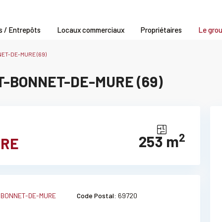
s / Entrepôts
Locaux commerciaux
Propriétaires
Le gro
ET-DE-MURE (69)
T-BONNET-DE-MURE (69)
2
253 m
URE
-BONNET-DE-MURE
Code Postal:
69720