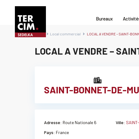
Bureaux
Activité
Accueil
Local commercial
LOCAL A VENDRE – SAINT-BONN
LOCAL A VENDRE – SAIN
SAINT-BONNET-DE-M
Adresse:
Route Nationale 6
Ville:
SAINT
Pays:
France