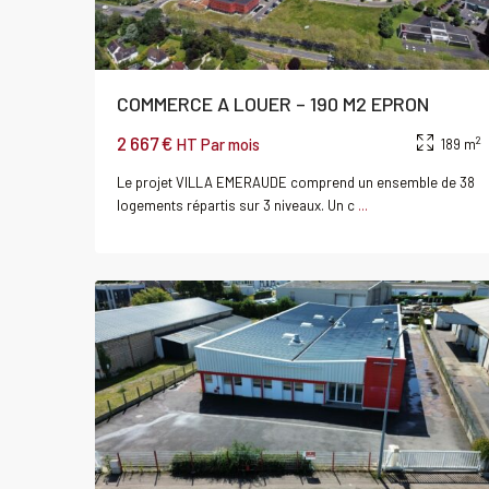
COMMERCE A LOUER – 190 M2 EPRON
2 667 €
2
HT Par mois
189 m
Le projet VILLA EMERAUDE comprend un ensemble de 38
logements répartis sur 3 niveaux. Un c
...
0
CAEN
Local
Louer
Local
commercial
commerci