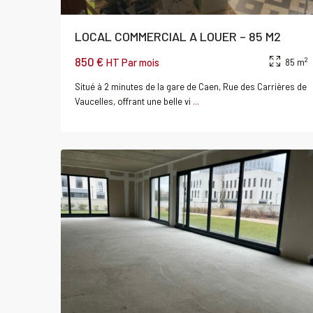
LOCAL COMMERCIAL A LOUER – 85 M2
850 €
2
HT Par mois
85 m
Situé à 2 minutes de la gare de Caen, Rue des Carrières de
Vaucelles, offrant une belle vi
...
SAINT
0
CONTEST
Local
Louer
Local
commercial
commerci