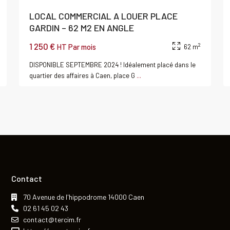
LOCAL COMMERCIAL A LOUER PLACE
GARDIN – 62 M2 EN ANGLE
1 250 €
2
HT Par mois
62 m
DISPONIBLE SEPTEMBRE 2024 ! Idéalement placé dans le
quartier des affaires à Caen, place G
...
Contact
70 Avenue de l'hippodrome 14000 Caen
02 61 45 02 43
contact@tercim.fr