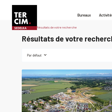
Bureaux
Activité
Accueil
Résultats de votre recherche
Résultats de votre recherc
Par défaut
0
EPRON
Local
Louer
Local
commercial
commerci