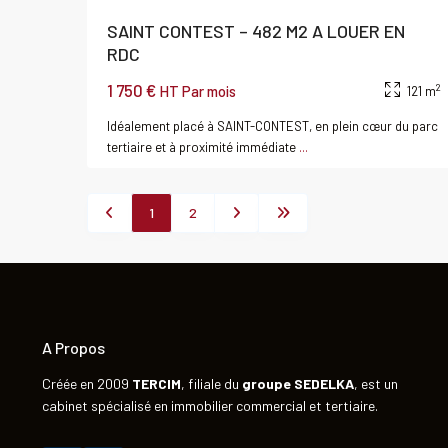
SAINT CONTEST – 482 M2 A LOUER EN
RDC
1 750 €
2
HT Par mois
121 m
Idéalement placé à SAINT-CONTEST, en plein cœur du parc
tertiaire et à proximité immédiate
...
1
2
A Propos
Créée en 2009
TERCIM
, filiale du
groupe
SEDELKA
, est un
cabinet spécialisé en immobilier commercial et tertiaire.