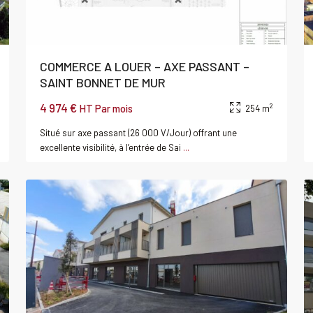
COMMERCE A LOUER – AXE PASSANT –
SAINT BONNET DE MUR
SAINT-
4 974 €
2
HT Par mois
254 m
BONNET-
Situé sur axe passant (26 000 V/Jour) offrant une
DE-
excellente visibilité, à l’entrée de Sai
...
3
MURE
3
Louer
Local
al
commercial