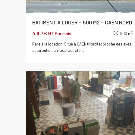
BATIMENT A LOUER – 500 M2 – CAEN NORD
4 167 €
2
HT Par mois
500 m
Rare à la location. Situé à CAEN (Nord) et proche des axes
autoroutier, un local activité
...
0
CAEN
Local
Louer
Local
commercial
commerci