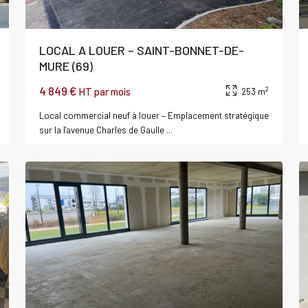
LOCAL A LOUER – SAINT-BONNET-DE-
MURE (69)
4 849 €
2
HT par mois
253 m
Local commercial neuf à louer – Emplacement stratégique
SAINT
sur la l'avenue Charles de Gaulle
...
0
CONTEST
0
Louer
Local
al
commercial