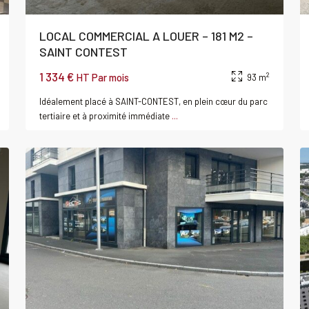
LOCAL COMMERCIAL A LOUER – 181 M2 –
SAINT CONTEST
1 334 €
2
HT Par mois
93 m
Idéalement placé à SAINT-CONTEST, en plein cœur du parc
tertiaire et à proximité immédiate
...
0
CAEN
0
Louer
Local
al
commercial