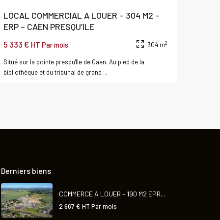
LOCAL COMMERCIAL A LOUER – 304 M2 –
ERP – CAEN PRESQU’ILE
5 333 €
2
HT Par mois
304 m
Situé sur la pointe presqu'Ile de Caen. Au pied de la
bibliothèque et du tribunal de grand
...
Derniers biens
COMMERCE A LOUER – 190 M2 EPR...
2 667 €
HT Par mois