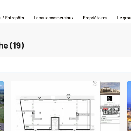
s / Entrepôts
Locaux commerciaux
Propriétaires
Le gro
he (19)
SAINT-
BONNET-
DE-
0
MURE
0
Louer
Local
al
commercial