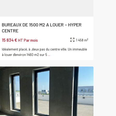
BUREAUX DE 1500 M2 A LOUER – HYPER
CENTRE
15 834 €
2
HT Par mois
1 458 m
Idéalement placé, à ,deux pas du centre ville. Un immeuble
SAINT
à louer d'environ 1460 m2 sur 5
...
CONTEST