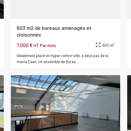
603 m2 de bureaux aménagés et
cloisonnés
7 000 €
2
HT Par mois
603 m
Idéalement placé en hyper centre-ville, à deux pas de la
mairie Caen. Un ensemble de Burea
...
0
CAEN
0
au
Louer
Bureau