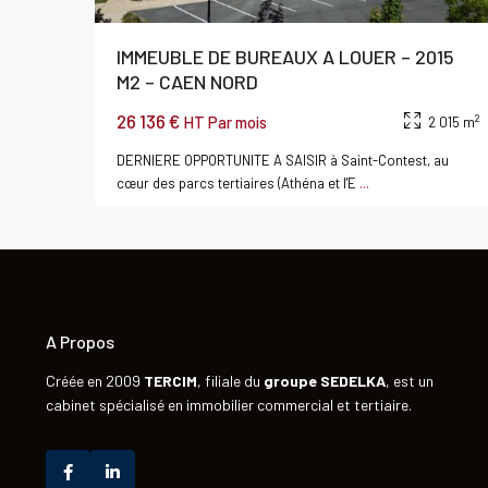
IMMEUBLE DE BUREAUX A LOUER – 2015
M2 – CAEN NORD
26 136 €
2
HT Par mois
2 015 m
DERNIERE OPPORTUNITE A SAISIR à Saint-Contest, au
cœur des parcs tertiaires (Athéna et l'E
...
A Propos
Créée en 2009
TERCIM
, filiale du
groupe
SEDELKA
, est un
cabinet spécialisé en immobilier commercial et tertiaire.