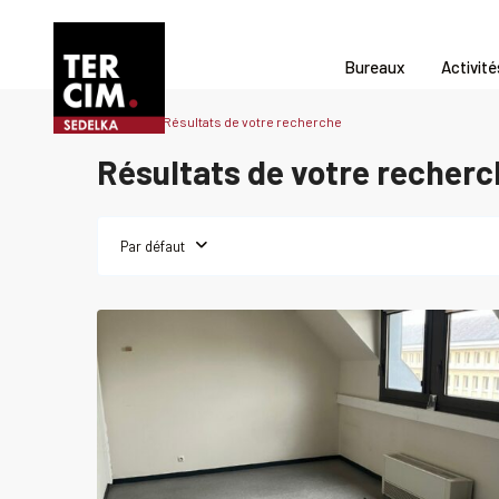
Bureaux
Activité
Accueil
Résultats de votre recherche
Résultats de votre recherc
Par défaut
0
CAEN
r
Bureau
Louer
Bure