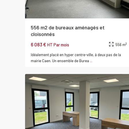
556 m2 de bureaux aménagés et
cloisonnés
6 083 €
2
HT Par mois
556 m
BRETTEVILLE
Idéalement placé en hyper centre-ville, à deux pas de la
SUR
mairie Caen. Un ensemble de Burea
...
0
ODON
r
Bureau
Louer
Bure