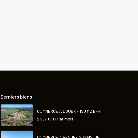
Derniers biens
COMMERCE A LOUER – 190 M2 EPR...
2 667 €
HT Par mois
COMMERCE A VENDRE 202 M2 – IF...