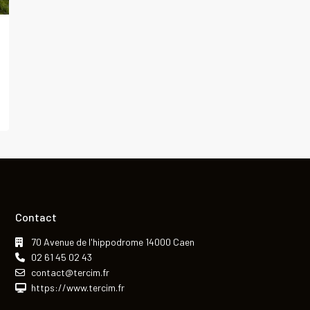
Contact
70 Avenue de l'hippodrome 14000 Caen
02 61 45 02 43
contact@tercim.fr
https://www.tercim.fr