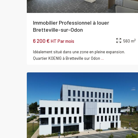
Immobilier Professionnel à louer
Bretteville-sur-Odon
6 200 €
2
HT Par mois
560 m
Idéalement situé dans une zone en pleine expansion.
SAINT
Quartier KOENIG à Bretteville sur Odon
...
0
CONTEST
r
Bureau