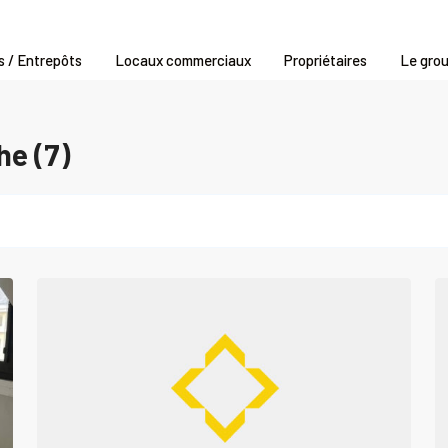
s / Entrepôts
Locaux commerciaux
Propriétaires
Le gro
he (7)
0
CAEN
0
au
Louer
Bureau