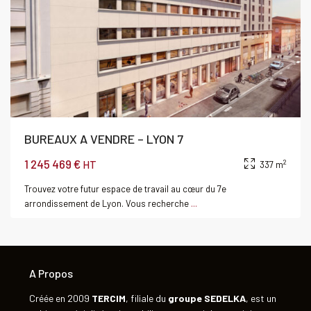
BUREAUX A VENDRE – LYON 7
1 245 469 €
2
HT
337 m
Trouvez votre futur espace de travail au cœur du 7e
arrondissement de Lyon. Vous recherche
...
A Propos
Créée en 2009
TERCIM
, filiale du
groupe
SEDELKA
, est un